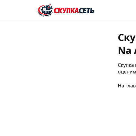
Ску
Na 
Скупка 
оценим
На гла